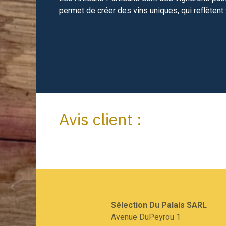
permet de créer des vins uniques, qui reflètent 
Avis client :
Sélection Du Palais SARL​
Avenue DuPeyrou 1