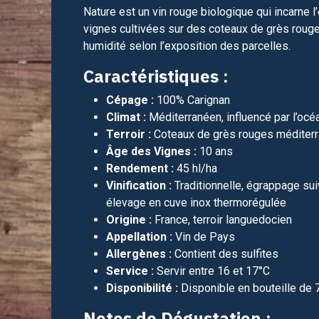
Nature est un vin rouge biologique qui incarne 
vignes cultivées sur des coteaux de grès rouges
humidité selon l’exposition des parcelles.
Caractéristiques :
Cépage :
100% Carignan
Climat :
Méditerranéen, influencé par l’océa
Terroir :
Coteaux de grès rouges méditer
Âge des Vignes :
10 ans
Rendement :
45 hl/ha
Vinification :
Traditionnelle, égrappage sui
élevage en cuve inox thermorégulée
Origine :
France, terroir languedocien
Appellation :
Vin de Pays
Allergènes :
Contient des sulfites
Service :
Servir entre 16 et 17°C
Disponibilité :
Disponible en bouteille de 
Notes de Dégustation :