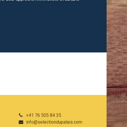
+41 76 505 84 35
info@selectiondupalais.com