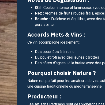
Œil :
Couleur intense et lumineuse, avec de
Nez :
Arômes de fruits rouges frais, épice
Bouche :
Fraîcheur et équilibre, avec des 
persistante
Accords Mets & Vins :
Ce vin accompagne idéalement :
Des bouchées à la reine
Du poulet rôti avec des jeunes carottes
Des côtes d’agneau à la braise avec des po
Pourquoi choisir Nature ?
Nature est parfait pour les amateurs de vins au
une cuisine traditionnelle ou méditerranéenne.
Producteur :
Les Artisans Partisans sont des vignerons pass