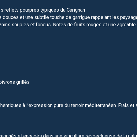
s reflets pourpres typiques du Carignan
s douces et une subtile touche de garrigue rappelant les paysa
tanins souples et fondus. Notes de fruits rouges et une agréable
ivrons grillés
thentiques à l’expression pure du terroir méditerranéen. Frais e
ionnés et engagés dans une viticulture respectueuse de la natu