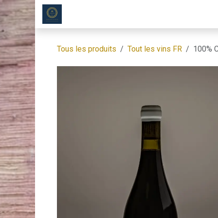
Se rendre au contenu
Page d'accueil
Nos Produit
Tous les produits
Tout les vins FR
100% C