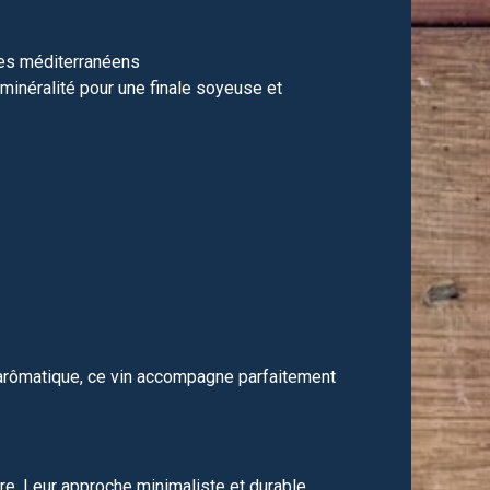
ges méditerranéens
 minéralité pour une finale soyeuse et
t arômatique, ce vin accompagne parfaitement
re. Leur approche minimaliste et durable