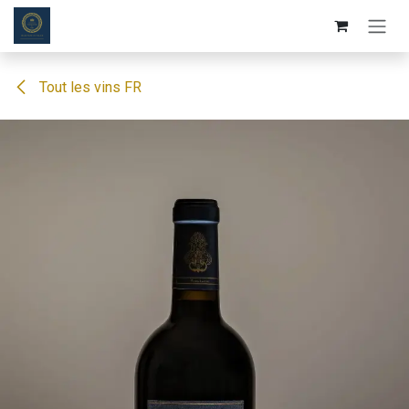
Se rendre au contenu
Tout les vins FR