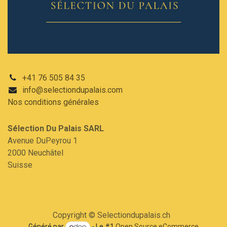
+41 76 505 84 35
info@selectiondupalais.com
Nos conditions
générales
Sélection Du Palais SARL​
Avenue DuPeyrou 1
2000 Neuchâtel
Suisse
Copyright © Selectiondupalais.ch
Généré par
- Le #1
Open Source eCommerce