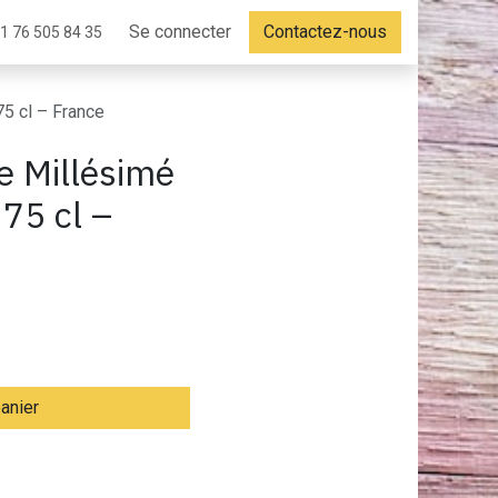
Se connecter
Contactez-nous
1 76 505 84 35
5 cl – France
 Millésimé
75 cl –
panier