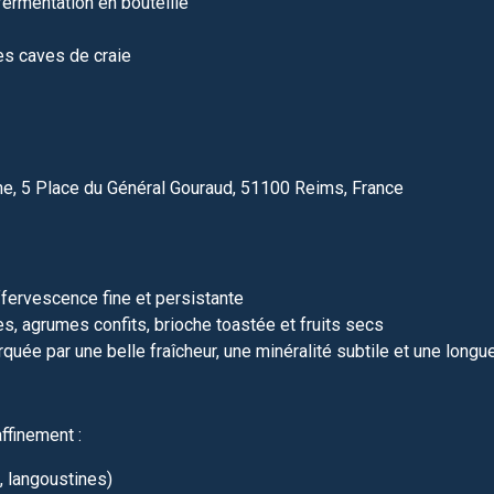
ermentation en bouteille
es caves de craie
 5 Place du Général Gouraud, 51100 Reims, France
fervescence fine et persistante
 agrumes confits, brioche toastée et fruits secs
uée par une belle fraîcheur, une minéralité subtile et une longu
finement :
, langoustines)