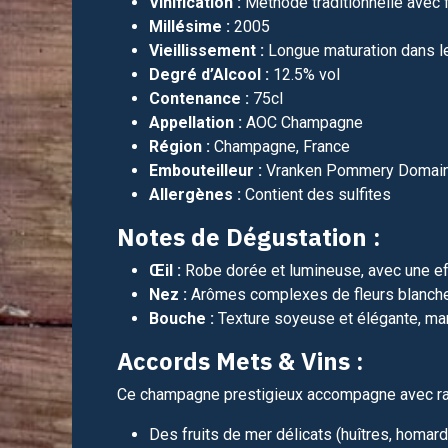
Vinification :
Méthode traditionnelle avec f
Millésime :
2005
Vieillissement :
Longue maturation dans l
Degré d’Alcool :
12.5% vol
Contenance :
75cl
Appellation :
AOC Champagne
Région :
Champagne, France
Embouteilleur :
Vranken Pommery Domaine,
Allergènes :
Contient des sulfites
Notes de Dégustation :
Œil :
Robe dorée et lumineuse, avec une ef
Nez :
Arômes complexes de fleurs blanches,
Bouche :
Texture soyeuse et élégante, marq
Accords Mets & Vins :
Ce champagne prestigieux accompagne avec raf
Des fruits de mer délicats (huîtres, homard