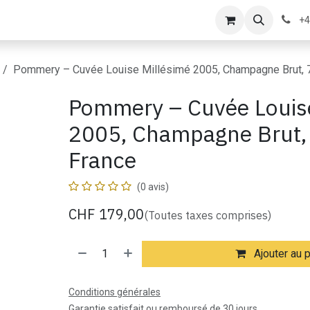
s
Contactez-nous
À propos de nous
+4
Pommery – Cuvée Louise Millésimé 2005, Champagne Brut, 7
Pommery – Cuvée Louise
2005, Champagne Brut, 
France
(0 avis)
CHF
179,00
(Toutes taxes comprises)
Ajouter au 
Conditions générales
Garantie satisfait ou remboursé de 30 jours