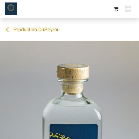
Se rendre au contenu
Production DuPeyrou