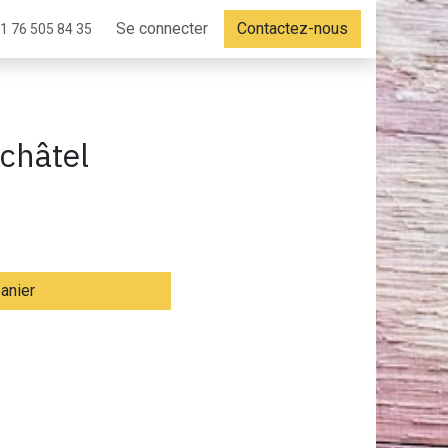
Se connecter
Contactez-nous
1 76 505 84 35
châtel
panier