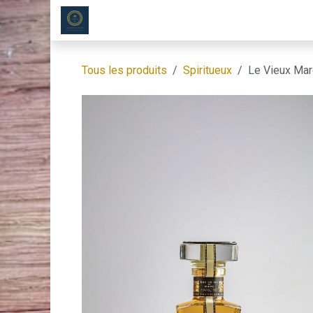
Se rendre au contenu
Page d'accueil
Nos Produit
Tous les produits
Spiritueux
Le Vieux Mar