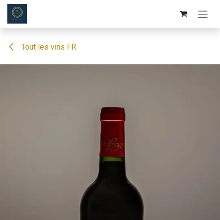
Se rendre au contenu
Tout les vins FR