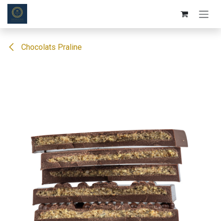
Se rendre au contenu
Chocolats Praline